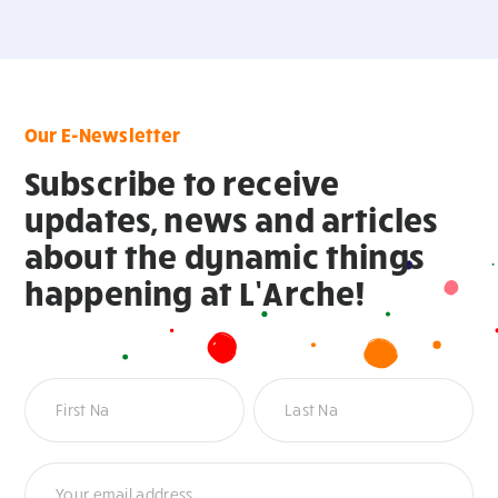
Our E-Newsletter
Subscribe to receive
updates, news and articles
about the dynamic things
happening at L’Arche!
Newsletter
Name
Name