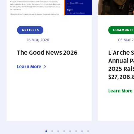
ARTICLES
COMMUNIT
26 May 2026
05 Mar 
The Good News 2026
L’Arche 
Annual P
Learn More
2025 Rai
$27,206.
Learn More