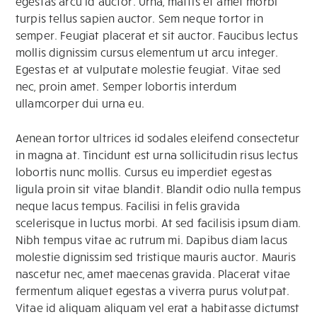
egestas arcu id auctor. Urna, mattis et amet morbi
turpis tellus sapien auctor. Sem neque tortor in
semper. Feugiat placerat et sit auctor. Faucibus lectus
mollis dignissim cursus elementum ut arcu integer.
Egestas et at vulputate molestie feugiat. Vitae sed
nec, proin amet. Semper lobortis interdum
ullamcorper dui urna eu.
Aenean tortor ultrices id sodales eleifend consectetur
in magna at. Tincidunt est urna sollicitudin risus lectus
lobortis nunc mollis. Cursus eu imperdiet egestas
ligula proin sit vitae blandit. Blandit odio nulla tempus
neque lacus tempus. Facilisi in felis gravida
scelerisque in luctus morbi. At sed facilisis ipsum diam.
Nibh tempus vitae ac rutrum mi. Dapibus diam lacus
molestie dignissim sed tristique mauris auctor. Mauris
nascetur nec, amet maecenas gravida. Placerat vitae
fermentum aliquet egestas a viverra purus volutpat.
Vitae id aliquam aliquam vel erat a habitasse dictumst